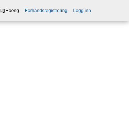
Poeng
Forhåndsregistrering
Logg inn